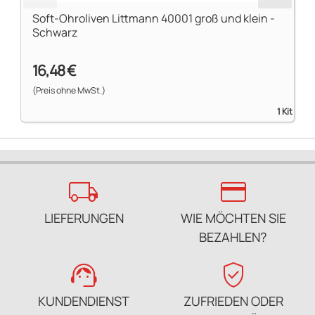
Soft-Ohroliven Littmann 40001 groß und klein -
Schwarz
16,48 €
(Preis ohne MwSt.)
1 Kit
local_shipping
credit_card
LIEFERUNGEN
WIE MÖCHTEN SIE
BEZAHLEN?
support_agent
verified_user
KUNDENDIENST
ZUFRIEDEN ODER