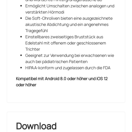
Aufzeichnungen in gesicherter Umgebung mittels
Ermöglicht Umschalten zwischen analogen und
Eko-Software für iOS und Android. Legen Sie Ihre
verstärkten Hörmodi
eigene Audio-Bibliothek an Herztönen an, um
Die Soft-Ohroliven bieten eine ausgezeichnete
Krankheitsverläufe zu dokumentieren, sei es zu
akustische Abdichtung und ein angenehmes
Schulungszwecken oder zur Patientenübergabe an
Tragegefühl
Kollegen.
Einstellbares zweiseitiges Bruststück aus
Edelstahl mit offenem oder geschlossenem
®
Das Littmann
Trichter
CORE-Digital Stethoskop besteht aus
®
einem CORE-Digital Aufsatz und einem Littmann
Geeignet zur Verwendung bei erwachsenen wie
Cardiology IV Stethoskop. Die
auch bei pädiatrischen Patienten
Gebrauchsanweisungen finden Sie in den jeweiligen
HIPAA-konform und zugelassen durch die FDA
Bedienungsanleitungen.
Kompatibel mit Android 8.0 oder höher und iOS 12
Bitte beachten Sie, dass die Garantiezeit für das
oder höher
®
Littmann
CORE-Digital Stethoskop 2 Jahre beträgt.
®
Die in der Gebrauchsanweisung des Littmann
Cardiologie IV Stethoskops genannte Garantiezeit
®
gilt nur für den Kauf eines Littmann
Cardiologie IV
Stethoskops, wenn dieses separat erworben wird.
Download
Die 40-fache Verstärkung basiert auf einem Vergleich
zwischen analogem und elektronisch verstärktem