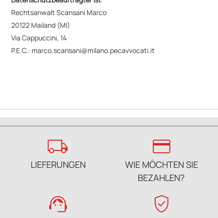
Rechtsanwalt Scansani Marco
20122 Mailand (MI)
Via Cappuccini, 14
P.E.C.:
marco.scansani@milano.pecavvocati.it
local_shipping
credit_card
LIEFERUNGEN
WIE MÖCHTEN SIE
BEZAHLEN?
support_agent
verified_user