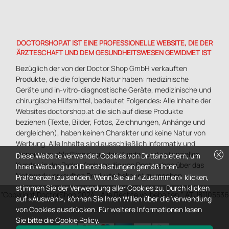
DOCTORSHOP.AT IST EINE PROFESSIONELLE WEBSITE, DIE DER
ÄRZTESCHAFT UND DEM GESUNDHEITSWESEN GEWIDMET IST
Bezüglich der von der Doctor Shop GmbH verkauften
Produkte, die die folgende Natur haben: medizinische
Geräte und in-vitro-diagnostische Geräte, medizinische und
chirurgische Hilfsmittel, bedeutet Folgendes: Alle Inhalte der
Websites doctorshop.at die sich auf diese Produkte
beziehen (Texte, Bilder, Fotos, Zeichnungen, Anhänge und
dergleichen), haben keinen Charakter und keine Natur von
Werbung. Alle Inhalte sind ausschließlich informativ und
cancel
dienen ausschließlich dazu, den Kunden und potenziellen
Diese Website verwendet Cookies von Drittanbietern, um
Kunden in der Prekaufsphase die von Doctorshop über das
Ihnen Werbung und Dienstleistungen gemäß Ihren
Netzwerk verkauften Produkte bekannt zu machen.
Präferenzen zu senden. Wenn Sie auf «Zustimmen» klicken,
stimmen Sie der Verwendung aller Cookies zu. Durch klicken
"Copyright DoctorShop 2024 - Alle Rechte vorbehalten." ATU81105536
auf «Auswahl», können Sie Ihren Willen über die Verwendung
von Cookies ausdrücken. Für weitere Informationen lesen
Sie bitte die Cookie Policy.