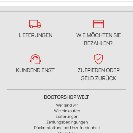
local_shipping
credit_card
LIEFERUNGEN
WIE MÖCHTEN SIE
BEZAHLEN?
support_agent
verified_user
KUNDENDIENST
ZUFRIEDEN ODER
GELD ZURÜCK
DOCTORSHOP WELT
Wer sind wir
Wie einkaufen
Lieferungen
Zahlungsbedingungen
Rückerstattung bei Unzufriedenheit