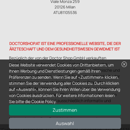
Viale Monza 259
20126 Milan
ATU81105536
DOCTORSHOP.AT IST EINE PROFESSIONELLE WEBSITE, DIE DER
ÄRZTESCHAFT UND DEM GESUNDHEITSWESEN GEWIDMET IST
Bezüglich der von der Doctor Shop GmbH verkauften
cancel
Produkte, die die folgende Natur haben: medizinische
Diese Website verwendet Cookies von Drittanbietern, um
Geräte und in-vitro-diagnostische Geräte, medizinische und
Ihnen Werbung und Dienstleistungen gemäß Ihren
chirurgische Hilfsmittel, bedeutet Folgendes: Alle Inhalte der
Präferenzen zu senden. Wenn Sie auf «Zustimmen» klicken,
Websites doctorshop.at die sich auf diese Produkte
stimmen Sie der Verwendung aller Cookies zu. Durch klicken
beziehen (Texte, Bilder, Fotos, Zeichnungen, Anhänge und
auf «Auswahl», können Sie Ihren Willen über die Verwendung
dergleichen), haben keinen Charakter und keine Natur von
von Cookies ausdrücken. Für weitere Informationen lesen
Werbung. Alle Inhalte sind ausschließlich informativ und
Sie bitte die Cookie Policy.
dienen ausschließlich dazu, den Kunden und potenziellen
Zustimmen
Kunden in der Prekaufsphase die von Doctorshop über das
Netzwerk verkauften Produkte bekannt zu machen.
Auswahl
"Copyright DoctorShop 2024 - Alle Rechte vorbehalten." ATU81105536