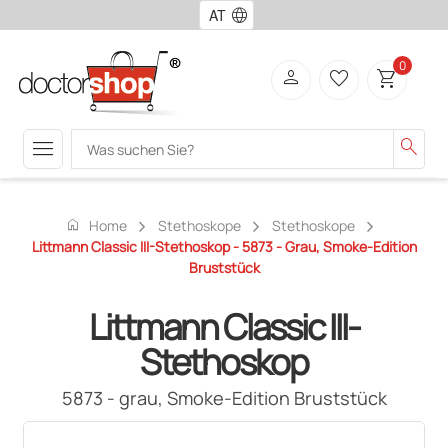
language
0
person
favorite_border
shopping_cart
menu
search
home
Home
Stethoskope
Stethoskope
Littmann Classic III-Stethoskop - 5873 - Grau, Smoke-Edition
Bruststück
Littmann Classic III-
Stethoskop
5873 - grau, Smoke-Edition Bruststück