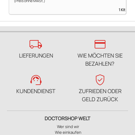
(Preis ohne MwSt.)
1 Kit
local_shipping
credit_card
LIEFERUNGEN
WIE MÖCHTEN SIE
BEZAHLEN?
support_agent
verified_user
KUNDENDIENST
ZUFRIEDEN ODER
GELD ZURÜCK
DOCTORSHOP WELT
Wer sind wir
Wie einkaufen