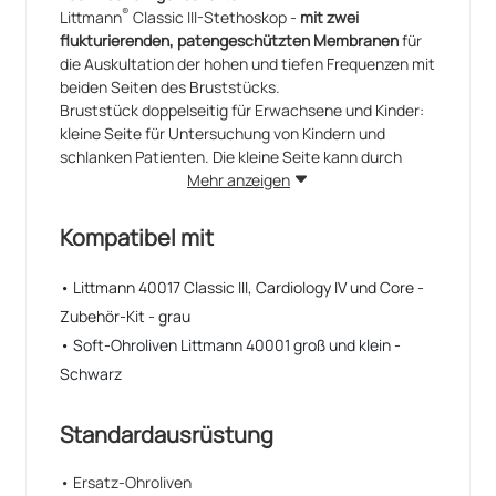
®
Littmann
Classic III-Stethoskop -
mit zwei
flukturierenden, patengeschützten Membranen
für
die Auskultation der hohen und tiefen Frequenzen mit
beiden Seiten des Bruststücks.
Bruststück doppelseitig für Erwachsene und Kinder:
kleine Seite für Untersuchung von Kindern und
schlanken Patienten. Die kleine Seite kann durch
Entfernen der Membran in einen Trichter
Mehr anzeigen
umgewandelt werden und erleichtert so die
Auskultation der niedrigen Frequenzen.
Kompatibel mit
Mit dem Littmann Classic III Stethoskop wird eine
optimale Akustik ohne Interferenzen gewährleistet.
• Littmann 40017 Classic III, Cardiology IV und Core -
Zubehör-Kit - grau
Die wichtigsten Eigenschaften sind:
• Bruststück aus Epxoy-Fiberglas mit
• Soft-Ohroliven Littmann 40001 groß und klein -
flukturierendem Teil aus Edelstahl und
Schwarz
patentgeschützter Doppelmembran.
• Leicht zu enfernende Membran für einfache
Standardausrüstung
Reinigung.
• Aktiver Indikator auf der Kopfseite.
• Exklusiver PVC-Schlauch, hautöl- und
• Ersatz-Ohroliven