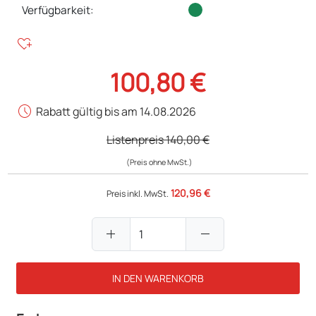
Verfügbarkeit:
heart_plus
100,80 €
schedule
Rabatt gültig bis am 14.08.2026
Listenpreis
140,00 €
(Preis ohne MwSt.)
120,96 €
Preis inkl. MwSt.
add
remove
IN DEN WARENKORB