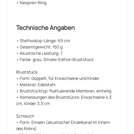
• Neopren-Ring
alkoholbeständig, Einzelschlauchausführung.
• Kälteschutzring aus Neopren.
®
• Patentgeschützte Littmann
Soft-Ohroliven aus
Silikon.
Technische Angaben
• Einstellbarer Ohrbügel aus gewichtsoptimiertem
Aluminium mit zwei internen Federn für eine gute
Passform zu den Gehörgängen.
• Stethoskop-Länge: 69 cm
• Gesamtgewicht: 150 g
Mit dem patentgeschützten Bruststück mit
• Akustische Leistung: 7
flukturierendem Teil können hohe und niedrige
• Farbe: grau, Smoke-Edition Bruststück
Frequenzen abgehört werden, ohne das Bruststück
drehen zu müssen. Zum Auskultieren der tiefen
Bruststück
Frequenzen das Bruststück des Stethoskops mit
• Form: Doppelt, für Erwachsene und Kinder
leichtem Druck aufsetzen. Zum Auskultieren der
• Material: Edelstahl
hohen Frequenzen das Bruststück des Stethoskops
• Bruststücktyp: fluktuierende Membran, einteilig
mit stärkerem Druck aufsetzen.
• Abmessungen des Bruststücks: Erwachsene 4,3
Das Instrument enthält kein Naturgummilatex,
cm, Kinder 3,3 cm
keinen verarbeiteten Naturgummi und keine
plastizierende Phthalate.
Schlauch
• Form: Einseln (akustischer Einzelkanal im Innern
®
Alle Produkte der Linie Littmann
sind
des Rohrs)