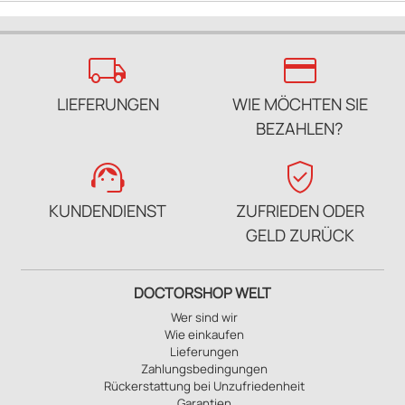
local_shipping
credit_card
LIEFERUNGEN
WIE MÖCHTEN SIE
BEZAHLEN?
support_agent
verified_user
KUNDENDIENST
ZUFRIEDEN ODER
GELD ZURÜCK
DOCTORSHOP WELT
Wer sind wir
Wie einkaufen
Lieferungen
Zahlungsbedingungen
Rückerstattung bei Unzufriedenheit
Garantien