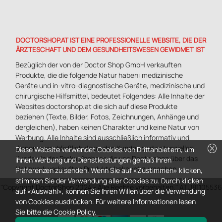
DOCTORSHOP.AT IST EINE PROFESSIONELLE WEBSITE, DIE DER
ÄRZTESCHAFT UND DEM GESUNDHEITSWESEN GEWIDMET IST
Bezüglich der von der Doctor Shop GmbH verkauften
Produkte, die die folgende Natur haben: medizinische
Geräte und in-vitro-diagnostische Geräte, medizinische und
chirurgische Hilfsmittel, bedeutet Folgendes: Alle Inhalte der
Websites doctorshop.at die sich auf diese Produkte
beziehen (Texte, Bilder, Fotos, Zeichnungen, Anhänge und
dergleichen), haben keinen Charakter und keine Natur von
Werbung. Alle Inhalte sind ausschließlich informativ und
cancel
dienen ausschließlich dazu, den Kunden und potenziellen
Diese Website verwendet Cookies von Drittanbietern, um
Kunden in der Prekaufsphase die von Doctorshop über das
Ihnen Werbung und Dienstleistungen gemäß Ihren
Netzwerk verkauften Produkte bekannt zu machen.
Präferenzen zu senden. Wenn Sie auf «Zustimmen» klicken,
stimmen Sie der Verwendung aller Cookies zu. Durch klicken
"Copyright DoctorShop 2024 - Alle Rechte vorbehalten." ATU81105536
auf «Auswahl», können Sie Ihren Willen über die Verwendung
von Cookies ausdrücken. Für weitere Informationen lesen
Sie bitte die Cookie Policy.